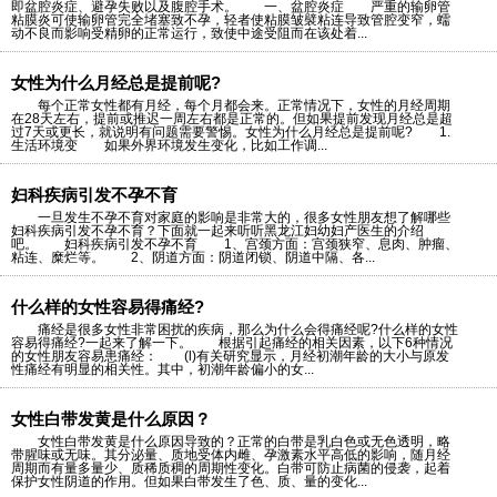
即盆腔炎症、避孕失败以及腹腔手术。 一、盆腔炎症 严重的输卵管
粘膜炎可使输卵管完全堵塞致不孕，轻者使粘膜皱襞粘连导致管腔变窄，蠕
动不良而影响受精卵的正常运行，致使中途受阻而在该处着...
女性为什么月经总是提前呢?
每个正常女性都有月经，每个月都会来。正常情况下，女性的月经周期
在28天左右，提前或推迟一周左右都是正常的。但如果提前发现月经总是超
过7天或更长，就说明有问题需要警惕。女性为什么月经总是提前呢? 1.
生活环境变 如果外界环境发生变化，比如工作调...
妇科疾病引发不孕不育
一旦发生不孕不育对家庭的影响是非常大的，很多女性朋友想了解哪些
妇科疾病引发不孕不育？下面就一起来听听黑龙江妇幼妇产医生的介绍
吧。 妇科疾病引发不孕不育 1、宫颈方面：宫颈狭窄、息肉、肿瘤、
粘连、糜烂等。 2、阴道方面：阴道闭锁、阴道中隔、各...
什么样的女性容易得痛经?
痛经是很多女性非常困扰的疾病，那么为什么会得痛经呢?什么样的女性
容易得痛经?一起来了解一下。 根据引起痛经的相关因素，以下6种情况
的女性朋友容易患痛经： (l)有关研究显示，月经初潮年龄的大小与原发
性痛经有明显的相关性。其中，初潮年龄偏小的女...
女性白带发黄是什么原因？
女性白带发黄是什么原因导致的？正常的白带是乳白色或无色透明，略
带腥味或无味。其分泌量、质地受体内雌、孕激素水平高低的影响，随月经
周期而有量多量少、质稀质稠的周期性变化。白带可防止病菌的侵袭，起着
保护女性阴道的作用。但如果白带发生了色、质、量的变化...