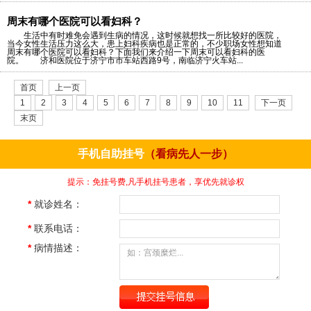
周末有哪个医院可以看妇科？
生活中有时难免会遇到生病的情况，这时候就想找一所比较好的医院，
当今女性生活压力这么大，患上妇科疾病也是正常的，不少职场女性想知道
周末有哪个医院可以看妇科？下面我们来介绍一下周末可以看妇科的医
院。 济和医院位于济宁市市车站西路9号，南临济宁火车站...
首页
上一页
1
2
3
4
5
6
7
8
9
10
11
下一页
末页
共
12
页
69
条
手机自助挂号
（看病先人一步）
提示：免挂号费,凡手机挂号患者，享优先就诊权
*
就诊姓名：
*
联系电话：
*
病情描述：