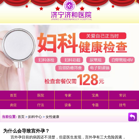
首页
医院
专家
宝典
常识
炎症
疗法
设备
专题
挂号
当前位置:
首页
>
妇科中心
>
女性健康
为什么会导致宫外孕？
宫外孕目前的病因还不清楚，但是医生发现，宫外孕有三大危险因素，